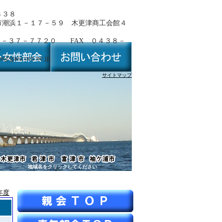
８３８
市潮浜１－１７－５９ 木更津商工会館４
８－３７－７７２０ FAX ０４３８－
０
n@gaea.ocn.ne.jp
サイトマップ
地域名をクリックしてください
年度