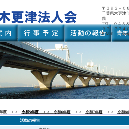
〒２９２－０
千葉県木更津
階
TEL ０４３
３７－７７４
E-Mail ki.houj
年度
＜＜
令和5年度
＜＜
令和6年度
＜＜
令和7年度
＜＜
令和8
活動の報告