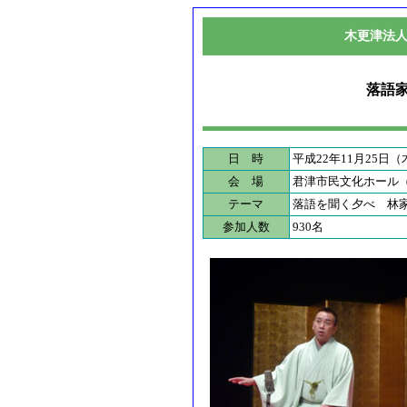
木更津法
落語
日 時
平成22年11月25日（木
会 場
君津市民文化ホール
テーマ
落語を聞く夕べ 林
参加人数
930名